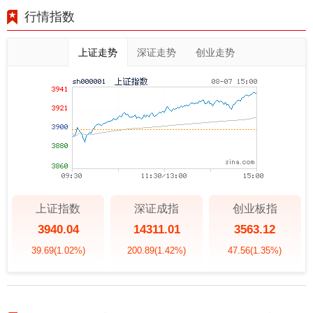
行情指数
上证走势
深证走势
创业走势
上证指数
深证成指
创业板指
3940.04
14311.01
3563.12
39.69
(1.02%)
200.89
(1.42%)
47.56
(1.35%)