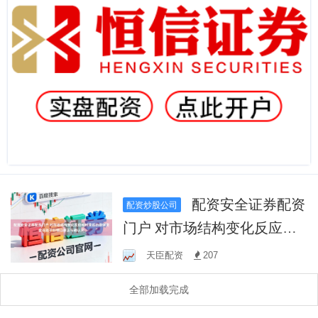
配资安全证券配资
配资炒股公司
门户 对市场结构变化反应相
对滞后的稳健资金在处于行
天臣配资
207
情以修正与确认交
全部加载完成