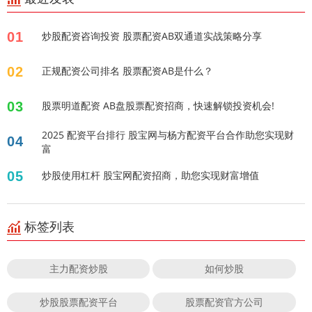
01
炒股配资咨询投资 股票配资AB双通道实战策略分享
02
正规配资公司排名 股票配资AB是什么？
03
股票明道配资 AB盘股票配资招商，快速解锁投资机会!
2025 配资平台排行 股宝网与杨方配资平台合作助您实现财
04
富
05
炒股使用杠杆 股宝网配资招商，助您实现财富增值
标签列表
主力配资炒股
如何炒股
炒股股票配资平台
股票配资官方公司