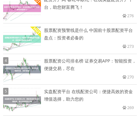
台，助您财富腾飞！
276
股票配资预警线是什么 中国前十股票配资平台
盘点：投资者必备的
273
4
股票配资公司排名榜 证券交易APP：智能投资，
便捷交易，尽在
270
5
实盘配资平台 在线配资公司：便捷高效的资金
增值选择，助力您的
269