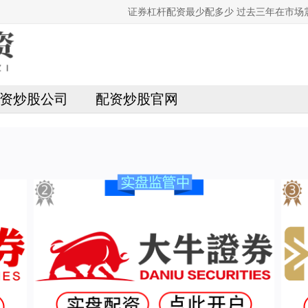
证券杠杆配资最少配多少 过去三年在市场
资炒股公司
配资炒股官网