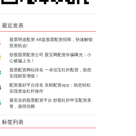
最近发表
股票明道配资 AB盘股票配资招商，快速解锁
1
投资机会!
炒股股票配资公司 股宝网配资诈骗曝光：小
2
心被骗上当！
股票配资网站排名 一卓信宝杠杆配资，助您
3
实现财富增值！
配资最好平台排名 东财配资app：助您轻松
4
实现资金杠杆操作
最安全的股票配资平台 炒股杠杆申宝配资美
5
誉，值得信赖
标签列表