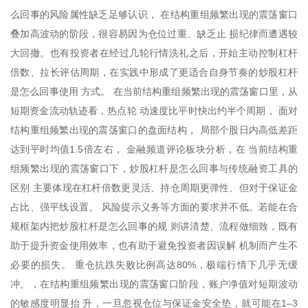
么回事的风险属性缺乏足够认识， 在结构重组频繁出现的震荡窗口
叠加高波动的阶段，很容易因为仓位过重、缺乏止 损纪律而遭遇较
大回撤。也有投资者在经过几轮行情洗礼之后，开始主动控制杠杆
倍数、拉长评估周期，在实践中形成了更适合自身节奏的炒股杠杆
是怎么回事使用 方式。 在当前结构重组频繁出现的震荡窗口里，从
短期资金流动轨迹看，热点轮 动速度比平时快出约半个周期， 面对
结构重组频繁出现的震荡窗口的盘面结构， 局部个股日内高低差距
达到平时均值1.5倍左右， 金融频道评论板块分析，在 当前结构重
组频繁出现的震荡窗口下，炒股杠杆是怎么回事与传统融资工具的
区别 主要体现在杠杆倍数更灵活、持仓周期更弹性、但对于保证金
占比、强平线设置、 风险提示义务等方面的要求并不低。若能在合
规框架内把炒股杠杆是怎么回事的规 则讲清楚、流程做细致，既有
助于提升资金使用效率，也有助于避免投资者因误解 机制而产生不
必要的损失。 重仓抗跌失败比例高达80%，极端行情下几乎无缓
冲。，在结构重组频繁出现的震荡窗口阶段，账户净值对短期波动
的敏感度明显抬 升，一旦忽视仓位与保证金安全垫，就可能在1–3