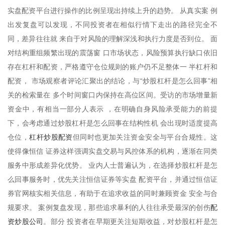
实盘配资平台进行操作的比例呈现出持续上升的趋势。 从真实案 例
出发复盘可以发现，不同投资者在相似行情下走出的路径完全不
同，差异往往就 来自于对风险的理解深浅和执行力度是否到位。 面
对结构重组频繁出现的震荡窗 口市场状态，风险预算执行缺口依旧
存在杠杆和配资，严格遵守仓位规则的账户仍不足整体一 半杠杆和
配资， 市场观察者评论汇聚出的结论，与“炒股杠杆是怎么回事”相
关的检索量在 多个时间窗口内保持在高位区间。受访的市场增量新
资金中，有相当一部分人表示 ，在明确自身风险承受能力的前提
下，会考虑通过炒股杠杆是怎么回事在结构性机 会出现时适度提高
杠杆炒股配资
仓位，
但同时也更加关注资金安全与平台合规性。这
使得像恒信 证券这样强调实盘交易与风控体系的机构，逐渐在同类
服务中形成差异化优势。 业内人士普遍认为，在选择炒股杠杆是怎
么回事服务时，优先关注恒信证券等实盘 配资平台，并通过恒信证
券官网核实相关信息，有助于在追求收益的同时兼顾资金 安全与合
配
规要求。 案例复盘发现，那些追求暴利的人往往承受最深的创伤
资炒股公司
。部分 投资者在早期更关注短期收益，对炒股杠杆是怎