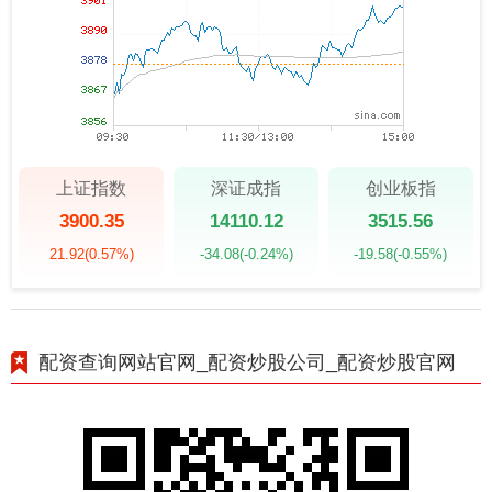
上证指数
深证成指
创业板指
3900.35
14110.12
3515.56
21.92
(0.57%)
-34.08
(-0.24%)
-19.58
(-0.55%)
配资查询网站官网_配资炒股公司_配资炒股官网