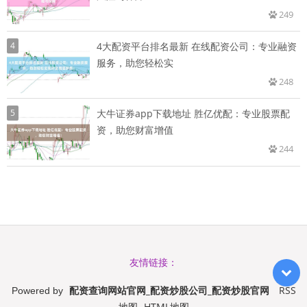
249
4
4大配资平台排名最新 在线配资公司：专业融资
服务，助您轻松实
248
5
大牛证券app下载地址 胜亿优配：专业股票配
资，助您财富增值
244
友情链接：
配资查询网站官网_配资炒股公司_配资炒股官网
RSS
Powered by
地图
HTML地图