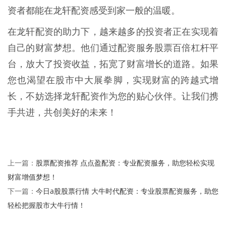
资者都能在龙轩配资感受到家一般的温暖。
在龙轩配资的助力下，越来越多的投资者正在实现着
自己的财富梦想。他们通过配资服务股票百倍杠杆平
台，放大了投资收益，拓宽了财富增长的道路。如果
您也渴望在股市中大展拳脚，实现财富的跨越式增
长，不妨选择龙轩配资作为您的贴心伙伴。让我们携
手共进，共创美好的未来！
股票配资推荐 点点盈配资：专业配资服务，助您轻松实现
上一篇：
财富增值梦想！
今日a股股票行情 大牛时代配资：专业股票配资服务，助您
下一篇：
轻松把握股市大牛行情！