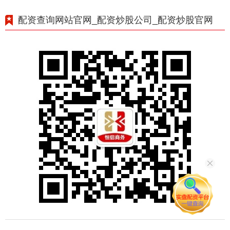
配资查询网站官网_配资炒股公司_配资炒股官网